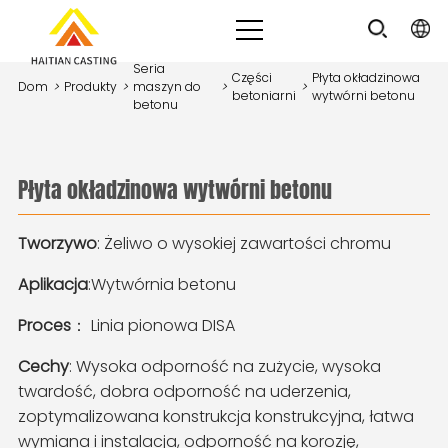
Seria
Części
Płyta okładzinowa
Dom
>
Produkty
>
maszyn do
>
>
betoniarni
wytwórni betonu
betonu
<
>
Płyta okładzinowa wytwórni betonu
Tworzywo
: Żeliwo o wysokiej zawartości chromu
Aplikacja
:Wytwórnia betonu
Proces
： Linia pionowa DISA
Cechy
: Wysoka odporność na zużycie, wysoka
twardość, dobra odporność na uderzenia,
zoptymalizowana konstrukcja konstrukcyjna, łatwa
wymiana i instalacja, odporność na korozję,