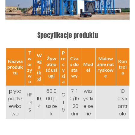
Specyfikacje produktu
T
P
W
w
Żyw
re
Cza
Malow
Nazwa
ag
Kon
or
otno
c
s do
Mod
anie nat
produk
a
trol
zy
ść usł
y
sta
el
ryskow
tu
(k
a
w
ugi
zj
wy
e
g)
o
a
płyta
60 0
7-1
wsz
10
HP
C
podsz
10.
00 p
0/15
ystki
0% k
-4
T
ewko
4
usze
-20
e se
ontr
S
9
wa
k
dni
rie
ola