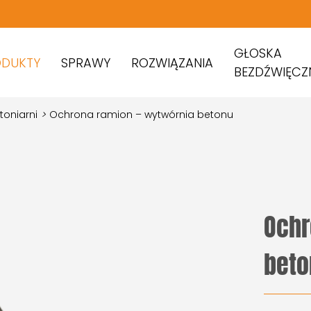
GŁOSKA
ODUKTY
SPRAWY
ROZWIĄZANIA
BEZDŹWIĘCZ
toniarni
>
Ochrona ramion – wytwórnia betonu
Ochr
beto