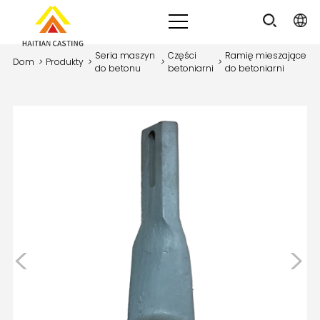
Seria maszyn
Części
Ramię mieszające
Dom
>
Produkty
>
>
>
do betonu
betoniarni
do betoniarni
<
>