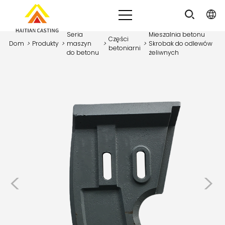
Seria
Mieszalnia betonu
Części
Dom
>
Produkty
>
maszyn
>
>
Skrobak do odlewów
betoniarni
do betonu
żeliwnych
<
>