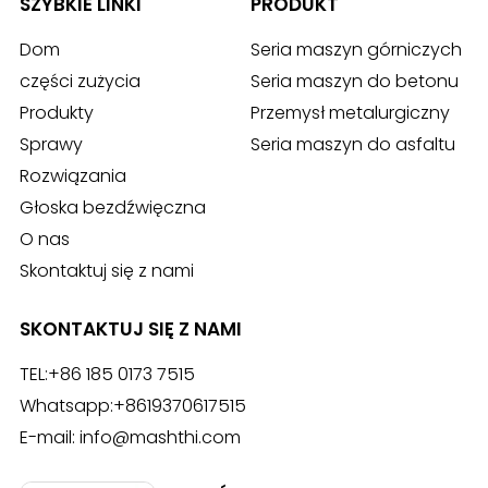
SZYBKIE LINKI
PRODUKT
Dom
Seria maszyn górniczych
części zużycia
Seria maszyn do betonu
Produkty
Przemysł metalurgiczny
Sprawy
Seria maszyn do asfaltu
Rozwiązania
Głoska bezdźwięczna
O nas
Skontaktuj się z nami
SKONTAKTUJ SIĘ Z NAMI
TEL:
+86 185 0173 7515
Whatsapp:
+8619370617515
E-mail:
info@mashthi.com