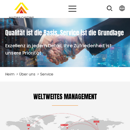
Qualität ist die Basis, Service ist die Grundlage
Exzellenz in jedem Detail, Ihre Zufriedenheit ist
unsere Priorität
Heim
>
Über uns
>
Service
WELTWEITES MANAGEMENT