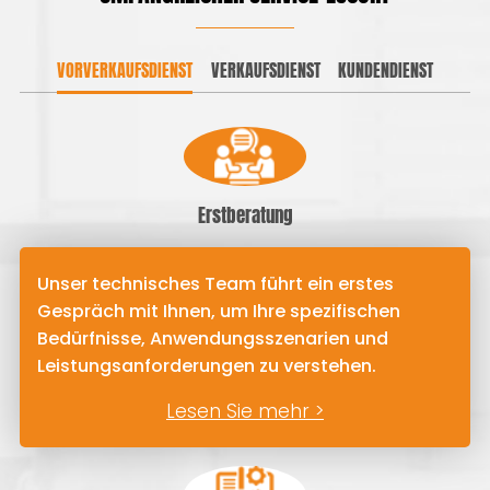
VORVERKAUFSDIENST
VERKAUFSDIENST
KUNDENDIENST
Erstberatung
Unser technisches Team führt ein erstes
Gespräch mit Ihnen, um Ihre spezifischen
Bedürfnisse, Anwendungsszenarien und
Leistungsanforderungen zu verstehen.
Lesen Sie mehr >