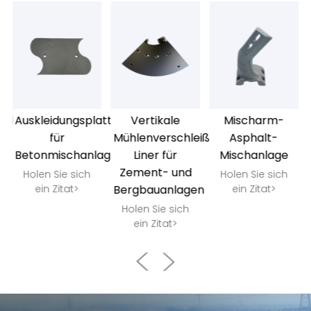
platte
Auskleidungsplatte
Vertikale
Mischarm-
für
Mühlenverschleiß
Asphalt-
Betonmischanlagen
Liner für
Mischanlage
Zement- und
Holen Sie sich
Holen Sie sich
ein Zitat>
Bergbauanlagen
ein Zitat>
Holen Sie sich
ein Zitat>