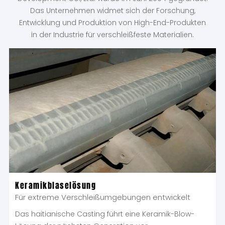
Das Unternehmen widmet sich der Forschung,
Entwicklung und Produktion von High-End-Produkten
in der Industrie für verschleißfeste Materialien.
Keramikblaselösung
Für extreme Verschleißumgebungen entwickelt
Das haitianische Casting führt eine Keramik-Blow-