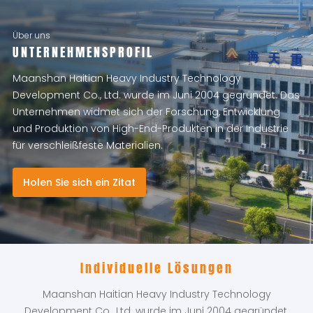
Über uns
UNTERNEHMENSPROFIL
Maanshan Haitian Heavy Industry Technology
Development Co., Ltd. wurde im Juni 2004 gegründet. Das
Unternehmen widmet sich der Forschung, Entwicklung
und Produktion von High-End-Produkten in der Industrie
für verschleißfeste Materialien.
Holen Sie sich ein Zitat
Individuelle Lösungen
Maanshan Haitian Heavy Industry Technology
Development Co., Ltd. wurde im Juni 2004 gegründet.