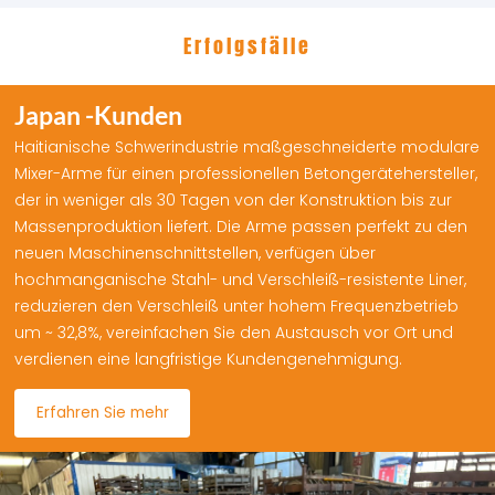
Erfolgsfälle
Japan -Kunden
Haitianische Schwerindustrie maßgeschneiderte modulare
Mixer-Arme für einen professionellen Betongerätehersteller,
der in weniger als 30 Tagen von der Konstruktion bis zur
Massenproduktion liefert. Die Arme passen perfekt zu den
neuen Maschinenschnittstellen, verfügen über
hochmanganische Stahl- und Verschleiß-resistente Liner,
reduzieren den Verschleiß unter hohem Frequenzbetrieb
um ~ 32,8%, vereinfachen Sie den Austausch vor Ort und
verdienen eine langfristige Kundengenehmigung.
Erfahren Sie mehr