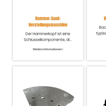
Hammer-Sand-
B
Herstellungsmaschine
Bac
typis
Der Hammerkopf ist eine
hohe
Schlüsselkomponente, die
für
speziell zum Zerkleinern und
Weitere Informationen>
Versc
Feinzerkleinern
verschiedener Erze und
verwendet wird