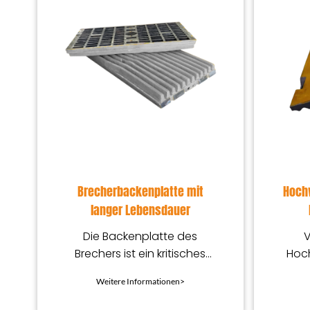
Brecherbackenplatte mit
Hochw
langer Lebensdauer
Die Backenplatte des
V
Brechers ist ein kritisches
Hoch
Verschleißteil für
bes
Weitere Informationen>
Backenbrecher, die in der
aus 
Industrie weit verbreitet sind