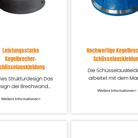
Leistungsstarke
Hochwertige Kegelbre
Kegelbrecher-
Schüsselauskleidu
chüsselauskleidung
Die Schüsselausklei
arbeitet mit dem Ma
hes Strukturdesign Das
zusammen und bildet
sign der Brechwand
Weitere Informationen>
Brechkammer, in der
zentriert sich auf die
Weitere Informationen>
Material zerkleinert 
mierung von Dicke und
Form