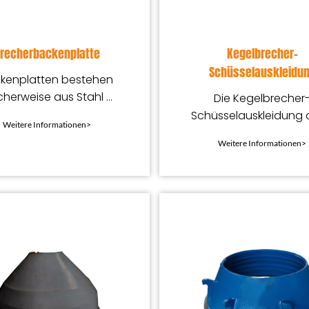
recherbackenplatte
Kegelbrecher-
Schüsselauskleidu
kenplatten bestehen
cherweise aus Stahl mit
Die Kegelbrecher
m Mangangehalt, der
Schüsselauskleidung 
Weitere Informationen>
 seine hervorragende
zum Schutz des
Weitere Informationen>
hleißfestigkeit bekannt
Hauptkörpers de
ist
Kegelbrechers und hilf
der Arbeit