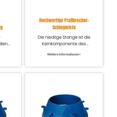
Hochwertige Prallbrecher-
ng
Schlagleiste
-
Die niedrige Stange ist die
dient
Kernkomponente des
Prallbrechers und direkt an
Weitere Informationen>
s
der Zerkleinerung auf der
t bei
dritten Ebene beteiligt