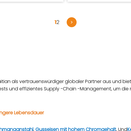
ausgelegt sind
1
2
>
itian als vertrauenswürdiger globaler Partner aus und bie
tests und effizientes Supply -Chain -Management, um die 
 längere Lebensdauer
hmanganstahl
,
Gusseisen mit hohem Chromgehalt
, Und
K