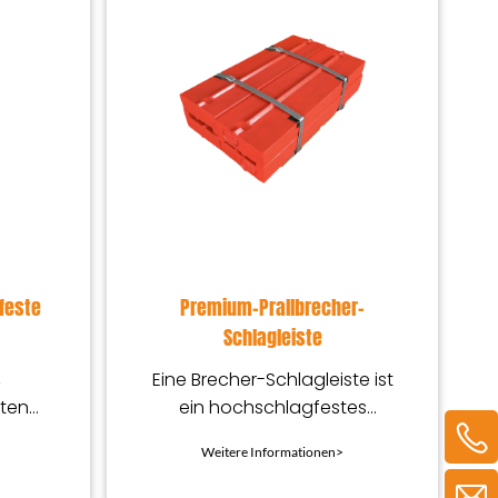
feste
Premium-Prallbrecher-
Schlagleiste
,
Eine Brecher-Schlagleiste ist
tten
ein hochschlagfestes
eine
Verschleißteil, das zum
Weitere Informationen>
, die
Zerkleinern von Materialien
eiß
in Prallbrechern entwickelt