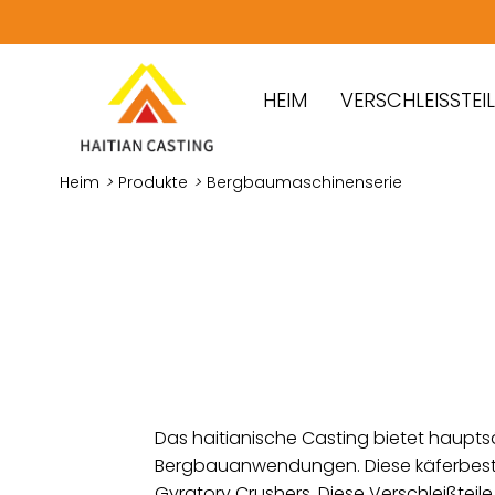
HEIM
VERSCHLEISSTEILE
Heim
>
Produkte
>
Bergbaumaschinenserie
Das haitianische Casting bietet hauptsä
Bergbauanwendungen. Diese käferbestän
Gyratory Crushers. Diese Verschleißteil