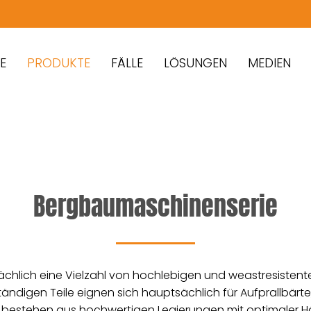
PRODUKTE
FÄLLE
LÖSUNGEN
MEDIEN
Bergbaumaschinenserie
chlich eine Vielzahl von hochlebigen und weastresistenten
digen Teile eignen sich hauptsächlich für Aufprallbärte
e bestehen aus hochwertigen Legierungen mit optimaler Hä