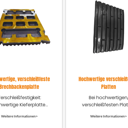
ertige, verschleißfeste
Hochwertige verschleiß
Brechbackenplatte
Platten
erschleißfestigkeit:
Bei hochwertigen
wertige Kieferplatten
verschleißfesten Pla
tehen normalerweise
handelt es sich um 
Weitere Informationen>
Weitere Informationen>
Verschleißmaterialien.
Klasse von Materialien
für extremen Verschl