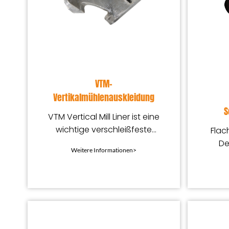
VTM-
Vertikalmühlenauskleidung
S
VTM Vertical Mill Liner ist eine
wichtige verschleißfeste
Flac
Komponente, die beim
De
Weitere Informationen>
Feinschleifen und
kon
Nachschleifen verwendet
Opti
wird