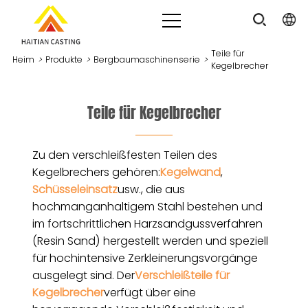
Teile für
Heim
>
Produkte
>
Bergbaumaschinenserie
>
Kegelbrecher
Teile für Kegelbrecher
Zu den verschleißfesten Teilen des
Kegelbrechers gehören:
Kegelwand
,
Schüsseleinsatz
usw., die aus
hochmanganhaltigem Stahl bestehen und
im fortschrittlichen Harzsandgussverfahren
(Resin Sand) hergestellt werden und speziell
für hochintensive Zerkleinerungsvorgänge
ausgelegt sind. Der
Verschleißteile für
Kegelbrecher
verfügt über eine