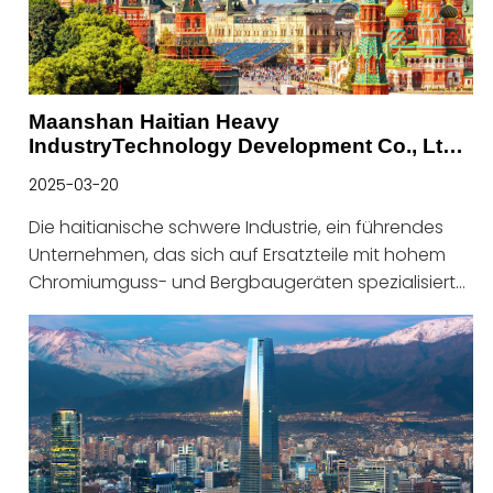
Maanshan Haitian Heavy
IndustryTechnology Development Co., Ltd.,
um auf der Russland -Bergbauausstellung
2025-03-20
zu glänzen
Die haitianische schwere Industrie, ein führendes
Unternehmen, das sich auf Ersatzteile mit hohem
Chromiumguss- und Bergbaugeräten spezialisiert
hat, wird vom 23. bis 25. April 2025 an der
prestigeträchtigen Russland-Bergbauausstellung
teilnehmen.