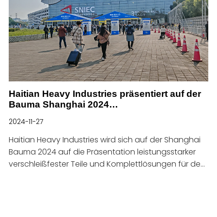
präsentieren, die entworfen wurden
Haitian Heavy Industries präsentiert auf der
Bauma Shanghai 2024
Keramikplattenhämmer und verschleißfeste
2024-11-27
Lösungen aus einer Hand
Haitian Heavy Industries wird sich auf der Shanghai
Bauma 2024 auf die Präsentation leistungsstarker
verschleißfester Teile und Komplettlösungen für den
Verschleiß konzentrieren.