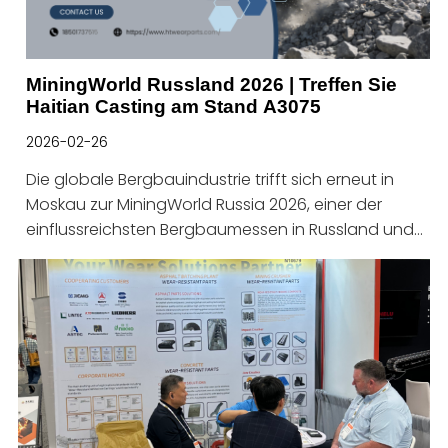
MiningWorld Russland 2026 | Treffen Sie
Haitian Casting am Stand A3075
2026-02-26
Die globale Bergbauindustrie trifft sich erneut in
Moskau zur MiningWorld Russia 2026, einer der
einflussreichsten Bergbaumessen in Russland und
der GUS-Region. Haitian Heavy Industry Technology
lädt Sie herzlich ein, uns zu besuchen: 📍 Stand Nr.:
A3075 📅 Datum: 21.–23. April 2026 📌
Veranstaltungsort: Crocus Expo, Moskau, Russland
Über Haitian Casting TechnologyHaitian Heavy
Industry Technology ist ein Professioneller Hersteller,
der sich auf verschleißfeste Gussteile für die
Bergbau-, Zuschlagstoff-, Asphalt- und