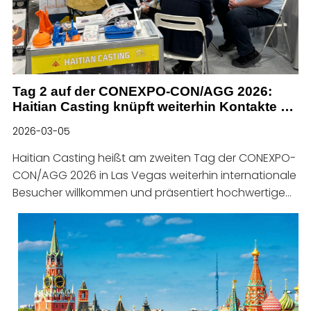
Bauindustrie spezialisiert hat. Mit fortschrittlichen
Produktionslinien und einem strengen
Qualitätskontrollsystem bieten wir
Tag 2 auf der CONEXPO-CON/AGG 2026:
Haitian Casting knüpft weiterhin Kontakte zu
globalen Kunden
2026-03-05
Haitian Casting heißt am zweiten Tag der CONEXPO-
CON/AGG 2026 in Las Vegas weiterhin internationale
Besucher willkommen und präsentiert hochwertige
verschleißfeste Teile für die Beton-, Asphalt-,
Bergbau- und Metallindustrie.