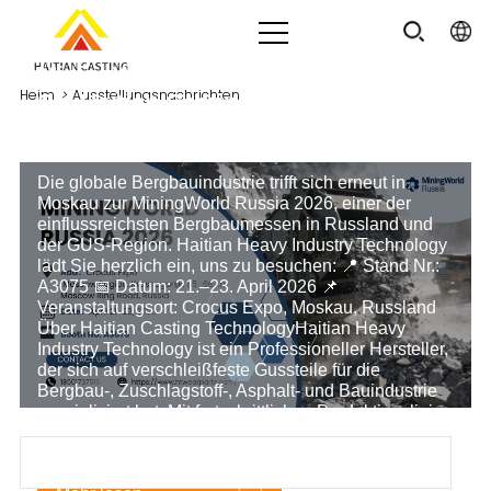
MiningWorld Russland 2026 | Treffen
Heim
>
Ausstellungsnachrichten
Sie Haitian Casting am Stand A3075
2026-02-26
Die globale Bergbauindustrie trifft sich erneut in
Moskau zur MiningWorld Russia 2026, einer der
einflussreichsten Bergbaumessen in Russland und
der GUS-Region. Haitian Heavy Industry Technology
lädt Sie herzlich ein, uns zu besuchen: 📍 Stand Nr.:
A3075 📅 Datum: 21.–23. April 2026 📌
Veranstaltungsort: Crocus Expo, Moskau, Russland
Über Haitian Casting TechnologyHaitian Heavy
Industry Technology ist ein Professioneller Hersteller,
der sich auf verschleißfeste Gussteile für die
Bergbau-, Zuschlagstoff-, Asphalt- und Bauindustrie
spezialisiert hat. Mit fortschrittlichen Produktionslinien
und einem strengen Qualitätskontrollsystem bieten
wir