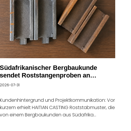
Südafrikanischer Bergbaukunde
sendet Roststangenproben an
HAITIAN CASTING
2026-07-31
Kundenhintergrund und Projektkommunikation: Vor
kurzem erhielt HAITIAN CASTING Roststabmuster, die
von einem Bergbaukunden aus Südafrika
geschickt wurden. Beide Seiten führten technische
Gespräche über die Einsatzbedingungen von