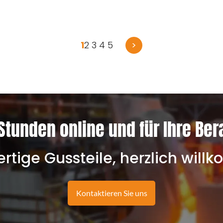
1
2
3
4
5
>
Stunden online und für Ihre Ber
tige Gussteile, herzlich wil
Kontaktieren Sie uns