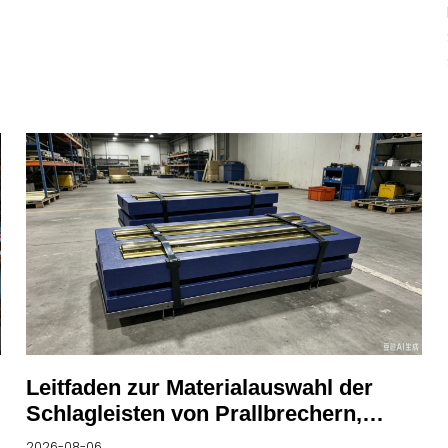
Leitfaden zur Materialauswahl der
Schlagleisten von Prallbrechern,
Fehlerursachen und Leitfaden zur
2026-08-06