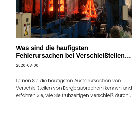
Was sind die häufigsten
Fehlerursachen bei Verschleißteilen
von Brechern im Bergbau?
2026-08-06
Lernen Sie die häufigsten Ausfallursachen von
Verschleißteilen von Bergbaubrechern kennen und
erfahren Sie, wie Sie frühzeitigen Verschleiß durch
die richtige Materialauswahl, Installation und
Wartung reduzieren können.