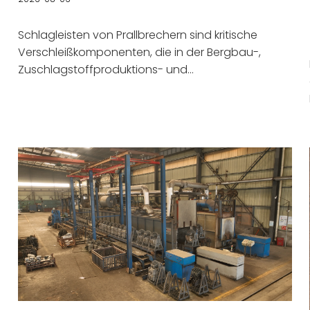
Optimierung der Lebensdauer
Schlagleisten von Prallbrechern sind kritische
Verschleißkomponenten, die in der Bergbau-,
Zuschlagstoffproduktions- und
Bauschuttrecyclingindustrie weit verbreitet sind.
Während des Betriebs müssen Schlagleisten den
Stößen einströmender Materialien mit hoher
Geschwindigkeit standhalten und gleichzeitig
starkem abrasivem Verschleiß standhalten. Daher
erfordern Schlagleisten nicht nur eine
hervorragende Verschleißfestigkeit, sondern auch
eine ausreichende Schlagzähigkeit, um eine
stabile Leistung unter rauen Arbeitsbedingungen
zu gewährleisten. In der Praxis wird ein vorzeitiger
Ausfall der Schlagleiste selten durch einen
einzelnen Faktor verursacht. Stattdessen wird es
durch eine Kombination aus Materialauswahl usw.