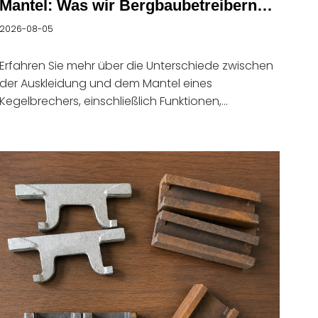
Mantel: Was wir Bergbaubetreibern
wissen lassen möchten
2026-08-05
Erfahren Sie mehr über die Unterschiede zwischen
der Auskleidung und dem Mantel eines
Kegelbrechers, einschließlich Funktionen,
Verschleißmuster und Auswahltipps für
Bergbaumaschinen.