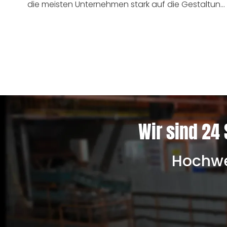
die meisten Unternehmen stark auf die Gestaltung
der Legierungszusammensetzung, die
Optimierung des Wärmebehandlungsprozesses
und die Verbesserung der Produktstruktur. In der
praktischen Produktion und Anwendung ist jedoch
häufig die Kontrolle der Reinheit des
geschmolzenen Stahls während der
Schmelzphase der grundlegende Faktor, der
bestimmt, ob Materialeigenschaften stabil
bereitgestellt werden können und die Obergrenze
Wir sind 24 
der Produktlebensdauer definiert. Praktischer
Kundenfall: Laut Rückmeldung eines
Bergbaukunden in Südafrika vor Ort unter
Hochwer
identischer Ausrüstung