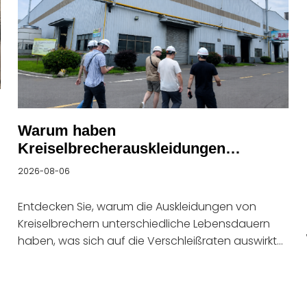
Warum haben
Kreiselbrecherauskleidungen
unterschiedliche Lebensdauern?
2026-08-06
Entdecken Sie, warum die Auskleidungen von
Kreiselbrechern unterschiedliche Lebensdauern
haben, was sich auf die Verschleißraten auswirkt
und wie Sie die Leistung der Auskleidungen in
Bergbauanwendungen verbessern können.