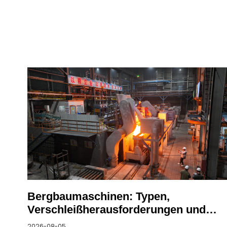
Bergbaumaschinen: Typen,
Verschleißherausforderungen und
Leistungslösungen
2026-08-05