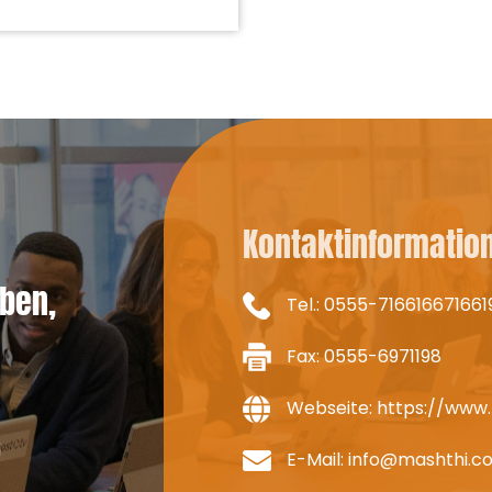
Verbesserung des
bensdauerlebens A.
VIDEOFREQUENZ
Kontaktinformatio
ben,
Tel.:
0555-716616671661
Fax: 0555-6971198
Webseite:
https://www
d
E-Mail:
info@mashthi.c