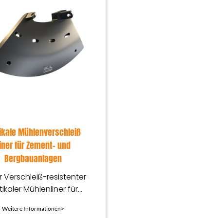
ikale Mühlenverschleiß
iner für Zement- und
Bergbauanlagen
 Verschleiß-resistenter
tikaler Mühlenliner für
Zement- und
Weitere Informationen>
Bergbauindustrie,