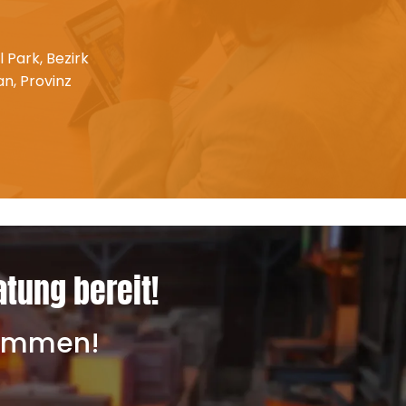
l Park, Bezirk
n, Provinz
atung bereit!
lkommen!