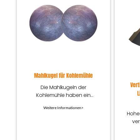
Mahlkugel für Kohlemühle
Vert
Die Mahlkugeln der
L
Kohlemühle haben ein
standardmäßiges
Weitere Informationen>
Kugeldesign, um eine
Hoher
gleichmäßige Kraft und
ver
einen stabilen Betrieb zu
gewährleisten