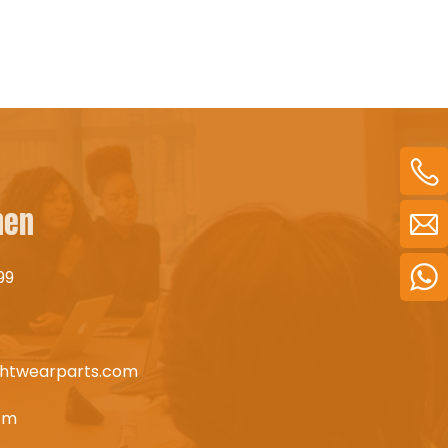
nen
99
.htwearparts.com
om