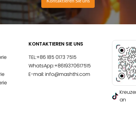
Kontaktieren Sie uns
KONTAKTIEREN SIE UNS
rie
TEL:
+86 185 0173 7515
e
WhatsApp:
+8619370617515
rie
E-mail:
info@mashthi.com
rie
Kreuzen
an