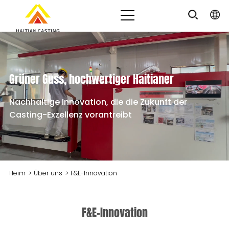
Grüner Guss, hochwertiger Haitianer
Nachhaltige Innovation, die die Zukunft der
Casting-Exzellenz vorantreibt
Heim
>
Über uns
>
F&E-Innovation
F&E-Innovation