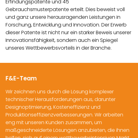
Erfindungspatente und 45
Gebrauchsmusterpatente erteilt. Dies beweist voll
und ganz unsere herausragenden Leistungen in
Forschung, Entwicklung und Innovation. Der Erwerb
dieser Patente ist nicht nur ein starker Beweis unserer
Innovationsfähigkeit, sondern auch ein Spiegel
unseres Wettbewerbsvorteils in der Branche.
F&E-Team
Wir zeichnen uns durch die Lösung komplexer
technischer Herausforderungen aus, darunter
Designoptimierung, Kosteneffizienz und
Produktionseffizienzverbesserungen. Wir arbeiten
eng mit unseren Kunden zusammen, um
maßgeschneiderte Lösungen anzubieten, die ihnen
helfen, sich auf einem wettbewerbsintensiven Markt