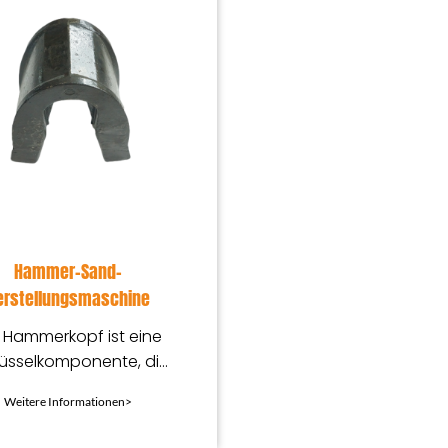
Hammer-Sand-
erstellungsmaschine
 Hammerkopf ist eine
üsselkomponente, die
ell zum Zerkleinern und
Weitere Informationen>
Feinzerkleinern
rschiedener Erze und