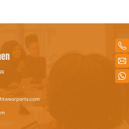
nen
99
.htwearparts.com
om