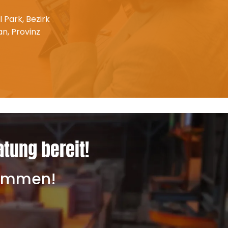
l Park, Bezirk
n, Provinz
atung bereit!
lkommen!