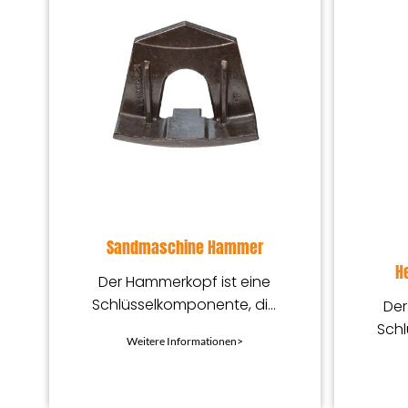
Sandmaschine Hammer
H
Der Hammerkopf ist eine
Schlüsselkomponente, die
Der
speziell zum Zerkleinern und
Schl
Weitere Informationen>
Feinzerkleinern
spezi
verschiedener Erze und
verwendet wird
ve