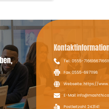
verwendet wird
VIDEOFREQUENZ
Kontaktinformatio
ben,
Tel.:
0555-716616671661
Fax: 0555-6971198
Webseite:
https://www
d
E-Mail:
info@mashthi.c
Postleitzahl: 243141