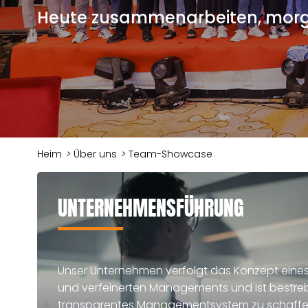
Heute zusammenarbeiten, morge
Heim
>
Über uns
>
Team-Showcase
UNTERNEHMENSFÜHRUNG
Unser Unternehmen verfolgt das Konzept eine
und verfeinerten Managements und ist bestrebt
transparentes Managementsystem zu schaffen