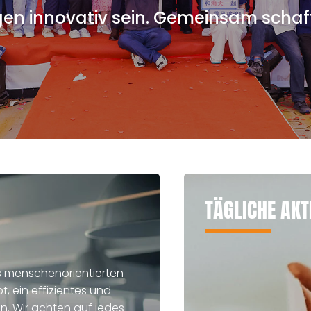
n innovativ sein. Gemeinsam schaff
TÄGLICHE AKT
s menschenorientierten
, ein effizientes und
. Wir achten auf jedes