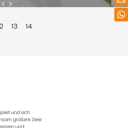
<
>
12
13
14
pielt und sich
insam größere Ziele
eistern und