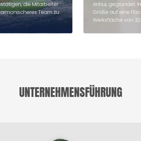
tätigen, die Mitarbeiter
Anhui, gegründet. I
d harmonischeres Team zu
Größe auf eine Flä
Werksfläche von 3
UNTERNEHMENSFÜHRUNG