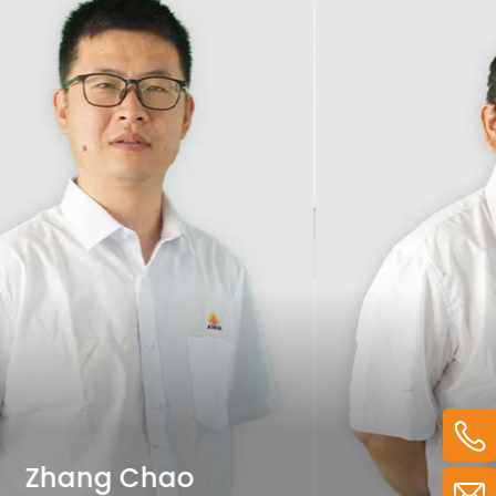
Zhang Chao
Wan