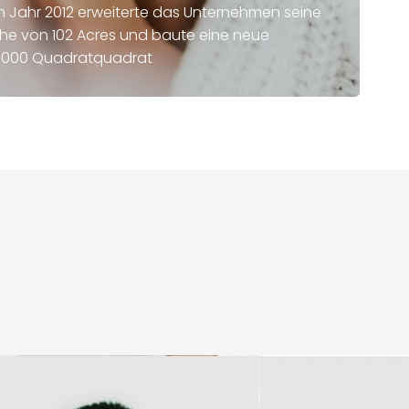
m Jahr 2012 erweiterte das Unternehmen seine
che von 102 Acres und baute eine neue
2.000 Quadratquadrat