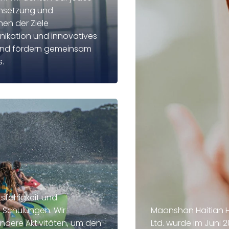
Umsetzung und
hen der Ziele
nikation und innovatives
r und fördern gemeinsam
.
sfähigkeit und
 Schulungen. Wir
Maanshan Haitian H
dere Aktivitäten, um den
Ltd. wurde im Juni 