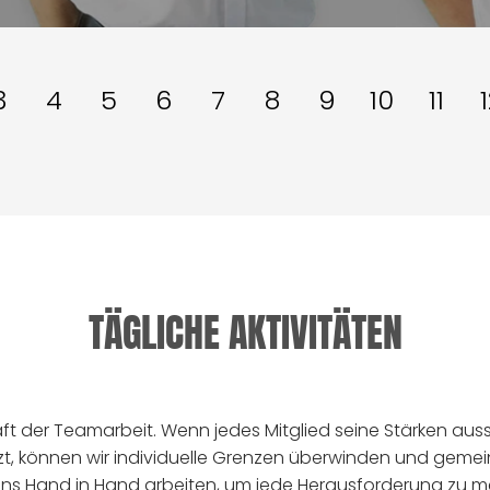
3
4
5
6
7
8
9
10
11
TÄGLICHE AKTIVITÄTEN
ft der Teamarbeit. Wenn jedes Mitglied seine Stärken auss
zt, können wir individuelle Grenzen überwinden und geme
 uns Hand in Hand arbeiten, um jede Herausforderung zu m