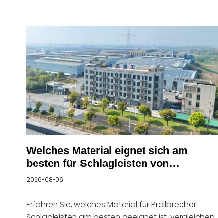
Verschleißmuster und Auswahltipps für
Bergbaumaschinen.
Welches Material eignet sich am
besten für Schlagleisten von
Prallbrechern?
2026-08-06
Erfahren Sie, welches Material für Prallbrecher-
Schlagleisten am besten geeignet ist, vergleichen