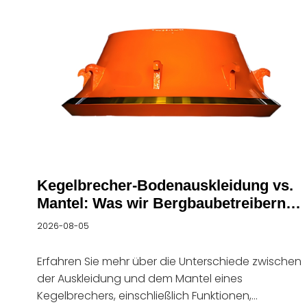
letzten Jahren haben Kunden aus
Bergbaumärkten wie Südafrika, Russland und Chile
kontinuierlich mit der haitianischen Schwerindustri
technische Gespräche geführt, wobei der
Schwerpunkt auf Leistungsoptimierungslösungen
für wichtige Bergbaubrecherkomponenten lag,
darunter: · Backenbrecherplatten ·
Kegelbrecherauskleidungen · Verschleißteile aus
hochmanganhaltigem Stahl T
Kegelbrecher-Bodenauskleidung vs.
Mantel: Was wir Bergbaubetreibern
wissen lassen möchten
2026-08-05
Erfahren Sie mehr über die Unterschiede zwischen
der Auskleidung und dem Mantel eines
Kegelbrechers, einschließlich Funktionen,