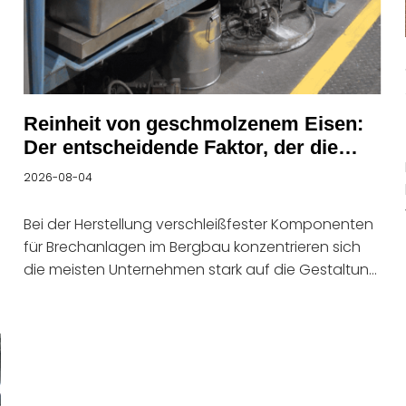
Reinheit von geschmolzenem Eisen:
Der entscheidende Faktor, der die
Lebensdauer von Verschleißteilen aus
2026-08-04
Manganstahl im Bergbau bestimmt
Bei der Herstellung verschleißfester Komponenten
für Brechanlagen im Bergbau konzentrieren sich
die meisten Unternehmen stark auf die Gestaltung
der Legierungszusammensetzung, die
Optimierung des Wärmebehandlungsprozesses
und die Verbesserung der Produktstruktur. In der
praktischen Produktion und Anwendung ist jedoch
häufig die Kontrolle der Reinheit des
geschmolzenen Stahls während der