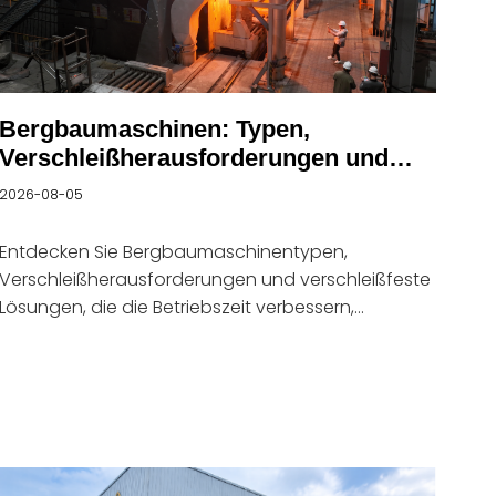
Bergbaumaschinen: Typen,
Verschleißherausforderungen und
Leistungslösungen
2026-08-05
Entdecken Sie Bergbaumaschinentypen,
Verschleißherausforderungen und verschleißfeste
Lösungen, die die Betriebszeit verbessern,
Ausfallzeiten reduzieren und die Produktivität
unterstützen.