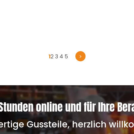
1
2
3
4
5
>
t
Stunden online und für Ihre Ber
tige Gussteile, herzlich wil