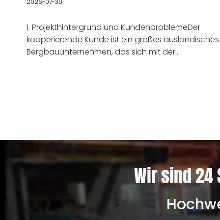
2026-07-30
Bergbauanwendungen
1. Projekthintergrund und KundenproblemeDer
kooperierende Kunde ist ein großes ausländisches
Bergbauunternehmen, das sich mit der
Gewinnung und Zerkleinerung von Erzen befasst
und mehrere standardisierte Produktionslinien für
die Erzzerkleinerung betreibt, die mit Kegelbrechern
als Kernausrüstung ausgestattet sind. Als
gefährdeter Kernbestandteil von Kegelbrechern is
der Mantel langfristig starken Stößen, Extrusionen
und abrasiver Reibung durch Erze unter rauen
Arbeitsbedingungen ausgesetzt. Seine
Verschleißfestigkeit, Schlagzähigkeit und
Wir sind 24 
strukturelle Stabilität wirken sich direkt auf die
Betriebseffizienz und die Wartungskosten der
gesamten Produktionslinie aus.In l
Hochwer