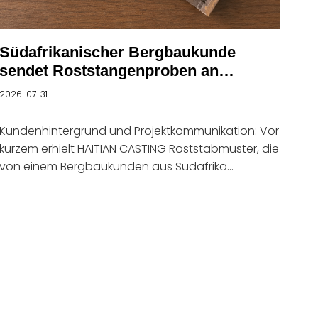
Südafrikanischer Bergbaukunde
sendet Roststangenproben an
HAITIAN CASTING
2026-07-31
Kundenhintergrund und Projektkommunikation: Vor
kurzem erhielt HAITIAN CASTING Roststabmuster, die
von einem Bergbaukunden aus Südafrika
geschickt wurden. Beide Seiten führten technische
Gespräche über die Einsatzbedingungen von
Sinteranlagen-Verschleißteilen, die Optimierung
der Produktleistung und mögliche
Kooperationslösungen. Der Kunde verfügt über
umfangreiche Erfahrung in der Bergbauindustrie
und der Anlagenwartung. Während des
tatsächlichen Betriebs arbeiten Roststäbe unter