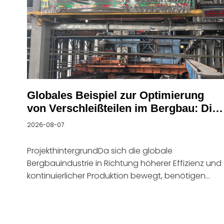
Globales Beispiel zur Optimierung
von Verschleißteilen im Bergbau: Die
haitianische Schwerindustrie
2026-08-07
verbessert die Leistung von Brecher-
Verschleißteilen durch Material- und
ProjekthintergrundDa sich die globale
Herstellungsprozess-Upgrades
Bergbauindustrie in Richtung höherer Effizienz und
kontinuierlicher Produktion bewegt, benötigen
Bergbaumaschinen Verschleißteile mit längerer
Lebensdauer, stärkerer Schlagfestigkeit und
stabilerer Leistung im Langzeitbetrieb. In den