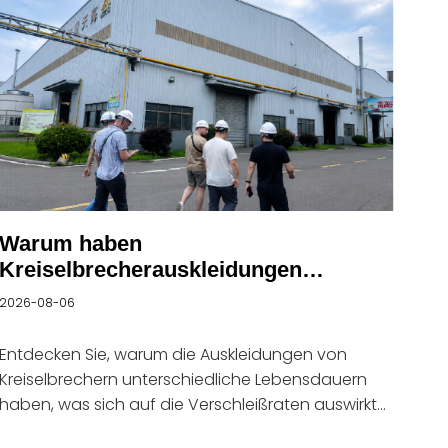
Warum haben
Kreiselbrecherauskleidungen
unterschiedliche Lebensdauern?
2026-08-06
Entdecken Sie, warum die Auskleidungen von
Kreiselbrechern unterschiedliche Lebensdauern
haben, was sich auf die Verschleißraten auswirkt
und wie Sie die Leistung der Auskleidungen in