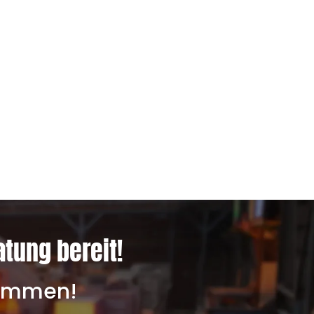
atung bereit!
lkommen!