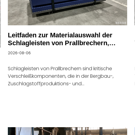
Leitfaden zur Materialauswahl der
Schlagleisten von Prallbrechern,
Fehlerursachen und Leitfaden zur
2026-08-06
Optimierung der Lebensdauer
Schlagleisten von Prallbrechern sind kritische
Verschleißkomponenten, die in der Bergbau-,
Zuschlagstoffproduktions- und
Bauschuttrecyclingindustrie weit verbreitet sind.
Während des Betriebs müssen Schlagleisten den
Stößen einströmender Materialien mit hoher
Geschwindigkeit standhalten und gleichzeitig
starkem abrasivem Verschleiß standhalten. Daher
erfordern Schlagleisten nicht nur eine