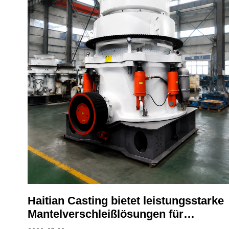
Haitian Casting bietet leistungsstarke
Mantelverschleißlösungen für
Kegelbrecher für