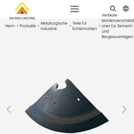
Vertikale
Mühlenverschlei
Metallurgische
Teile für
Heim
>
Produkte
>
>
>
Liner für Zement-
Industrie
Kohlemühlen
und
Bergbauanlagen
<
>