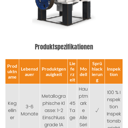
Produktspezifikationen
Lie
Sprü
Prod
Lebensd
Produktgen
fe
Mo
hlack
Inspek
uktn
auer
auigkeit
rz
dell
ierun
tion
ame
eit
g
Hau
100 % I
Metallogra
ptm
nspek
Keg
phische Kl
45
ark
3-6
tion
ellin
asse: 1-2
Ta
e
√
Monate
Inspek
er
Einschluss
ge
Alle
tionsb
grade 1A
Seri