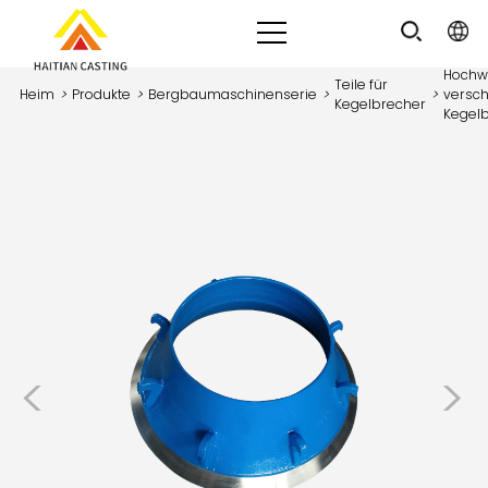
Hochwe
Teile für
Heim
>
Produkte
>
Bergbaumaschinenserie
>
>
versch
Kegelbrecher
Kegelb
<
>