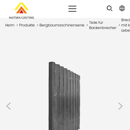
Brec
Teile für
Heim
>
Produkte
>
Bergbaumaschinenserie
>
>
mit 
Backenbrecher
Lebe
<
>