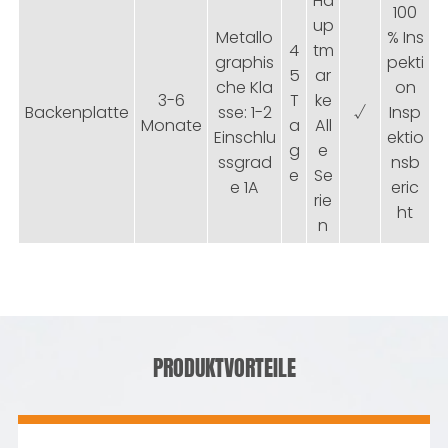
Ha
100
up
Metallo
% Ins
4
tm
graphis
pekti
5
ar
che Kla
on
3-6
T
ke
Backenplatte
sse: 1-2
√
Insp
Monate
a
All
Einschlu
ektio
g
e
ssgrad
nsb
e
Se
e 1A
eric
rie
ht
n
PRODUKTVORTEILE