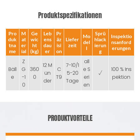
Produktspezifikationen
Pro
M
Ge
Leb
Pr
Sprü
Mo
Inspektio
duk
at
wic
ens
äz
Liefer
hlack
del
nsanford
tna
er
ht
dau
isi
zeit
ierun
l
erungen
me
ial
(kg)
er
on
g
Z
all
12 M
7-10/1
Bäll
G
360
C
e S
100 % Ins
ün
5-20
√
e
-1
0
T9
eri
pektion
der
Tage
0
en
PRODUKTVORTEILE