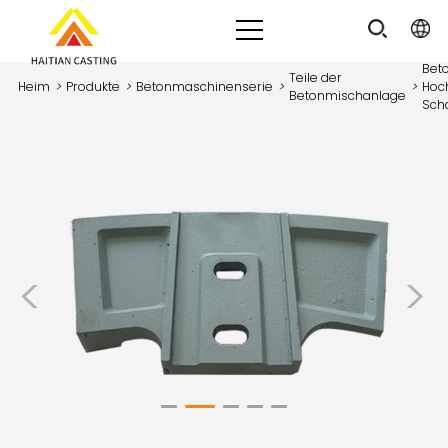
Bet
Teile der
Heim
>
Produkte
>
Betonmaschinenserie
>
>
Hoc
Betonmischanlage
Sch
<
>