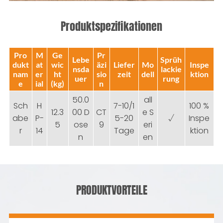
Produktspezifikationen
Pro
M
Ge
Pr
Lebe
Sprüh
dukt
at
wic
äzi
Liefer
Mo
Inspe
nsda
lackie
nam
er
ht
sio
zeit
dell
ktion
uer
rung
e
ial
(kg)
n
50.0
all
Sch
H
7-10/1
100 %
12.3
00 D
CT
e S
abe
P-
5-20
√
Inspe
5
ose
9
eri
r
14
Tage
ktion
n
en
PRODUKTVORTEILE