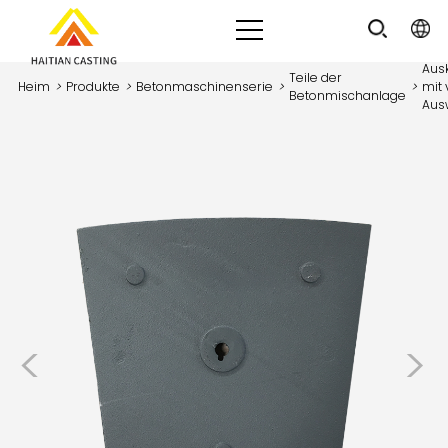
Aus
Teile der
Heim
>
Produkte
>
Betonmaschinenserie
>
>
mit 
Betonmischanlage
Aus
<
>