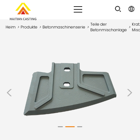
Teile der
Kra
Heim
>
Produkte
>
Betonmaschinenserie
>
>
Betonmischanlage
Mis
<
>