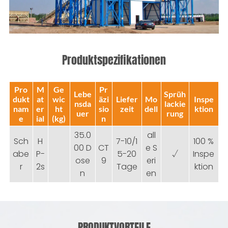
Produktspezifikationen
Pro
M
Ge
Pr
Lebe
Sprüh
dukt
at
wic
äzi
Liefer
Mo
Inspe
nsda
lackie
nam
er
ht
sio
zeit
dell
ktion
uer
rung
e
ial
(kg)
n
35.0
all
Sch
H
7-10/1
100 %
00 D
CT
e S
abe
P-
5-20
√
Inspe
ose
9
eri
r
2s
Tage
ktion
n
en
PRODUKTVORTEILE