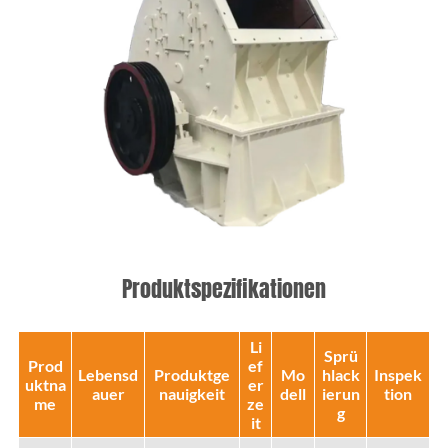
Produktspezifikationen
Li
Sprü
Prod
ef
Lebensd
Produktge
Mo
hlack
Inspek
uktna
er
auer
nauigkeit
dell
ierun
tion
me
ze
g
it