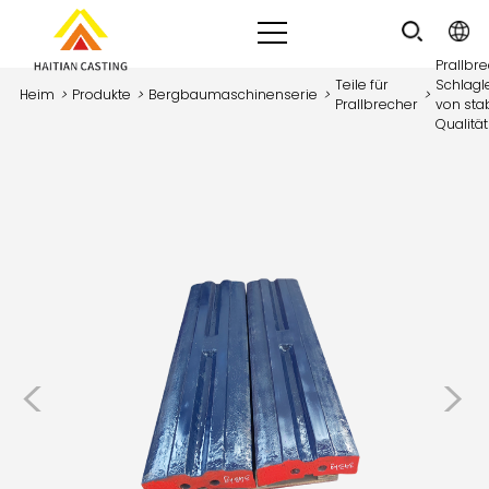
Prallbr
Teile für
Schlagl
Heim
>
Produkte
>
Bergbaumaschinenserie
>
>
Prallbrecher
von stab
Qualität
<
>