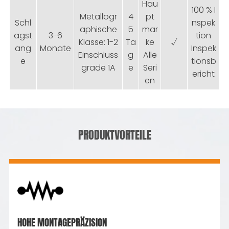
Hau
100 % I
Metallogr
4
pt
Schl
nspek
aphische
5
mar
agst
3-6
tion
Klasse: 1-2
Ta
ke
√
ang
Monate
Inspek
Einschluss
g
Alle
e
tionsb
grade 1A
e
Seri
ericht
en
PRODUKTVORTEILE
HOHE MONTAGEPRÄZISION