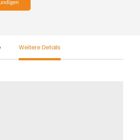
undigen
e
Weitere Details