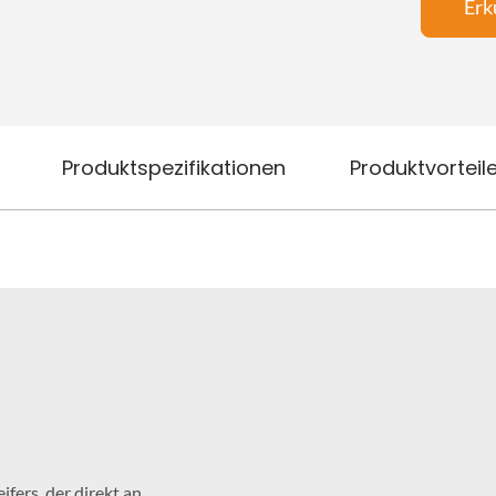
Erk
Produktspezifikationen
Produktvorteil
ifers, der direkt an