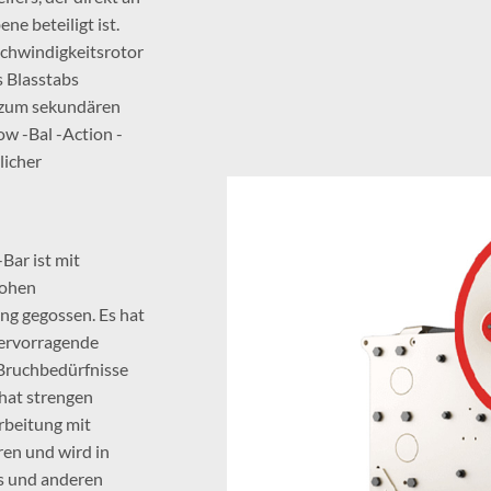
ne beteiligt ist.
chwindigkeitsrotor
s Blasstabs
te zum sekundären
w -Bal -Action -
licher
Bar ist mit
hohen
ng gegossen. Es hat
hervorragende
Bruchbedürfnisse
 hat strengen
beitung mit
en und wird in
s und anderen