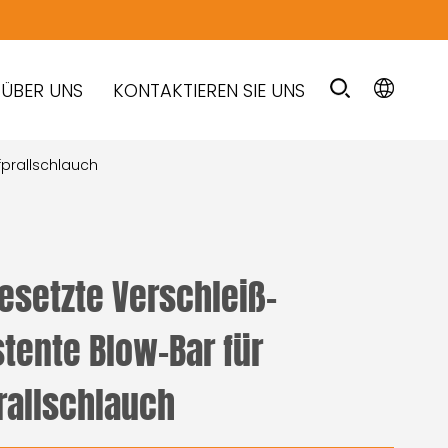
ÜBER UNS
KONTAKTIEREN SIE UNS
fprallschlauch
esetzte Verschleiß-
stente Blow-Bar für
rallschlauch