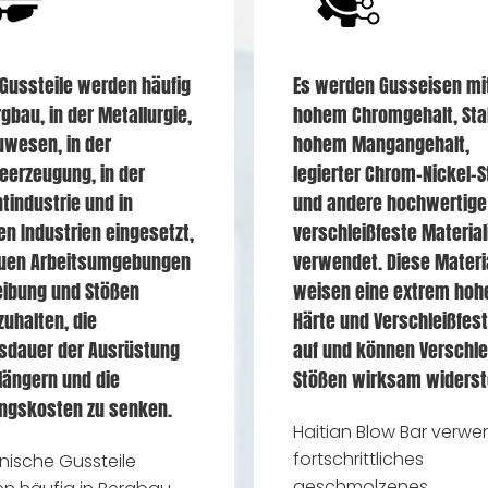
 Gussteile werden häufig
Es werden Gusseisen mi
gbau, in der Metallurgie,
hohem Chromgehalt, Sta
uwesen, in der
hohem Mangangehalt,
eerzeugung, in der
legierter Chrom-Nickel-S
tindustrie und in
und andere hochwertige
n Industrien eingesetzt,
verschleißfeste Material
uen Arbeitsumgebungen
verwendet. Diese Materi
eibung und Stößen
weisen eine extrem hoh
uhalten, die
Härte und Verschleißfest
sdauer der Ausrüstung
auf und können Verschle
längern und die
Stößen wirksam widerst
ngskosten zu senken.
Haitian Blow Bar verwe
fortschrittliches
anische Gussteile
geschmolzenes