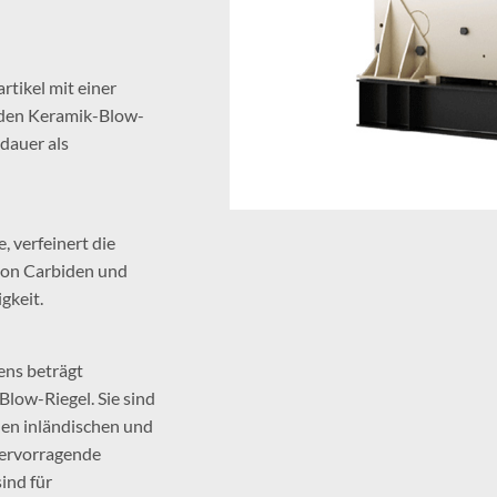
rtikel mit einer
 den Keramik-Blow-
dauer als
, verfeinert die
 von Carbiden und
gkeit.
ens beträgt
low-Riegel. Sie sind
len inländischen und
hervorragende
ind für