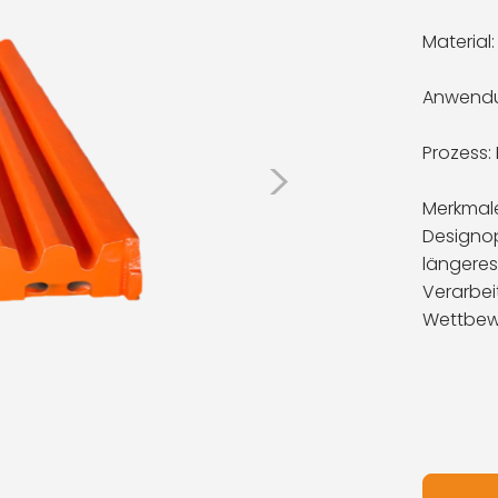
Material
Anwendu
Prozess:
>
Merkmal
Designop
längeres
Verarbei
Wettbewe