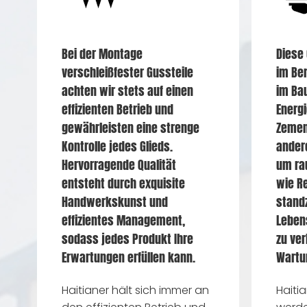
Bei der Montage
Diese
verschleißfester Gussteile
im Ber
achten wir stets auf einen
im Ba
effizienten Betrieb und
Energi
gewährleisten eine strenge
Zemen
Kontrolle jedes Glieds.
andere
Hervorragende Qualität
um ra
entsteht durch exquisite
wie R
Handwerkskunst und
standz
effizientes Management,
Leben
sodass jedes Produkt Ihre
zu ver
Erwartungen erfüllen kann.
Wartu
Haitianer hält sich immer an
Haiti