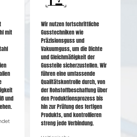
t
Wir nutzen fortschrittliche
hl mit
Gusstechniken wie
Präzisionsguss und
tahl
Vakuumguss, um die Dichte
und Gleichmäßigkeit der
ien
Gussteile sicherzustellen. Wir
alien
führen eine umfassende
e
Qualitätskontrolle durch, von
igkeit
der Rohstoffbeschaffung über
iß und
den Produktionsprozess bis
ehen.
hin zur Prüfung des fertigen
Produkts, und kontrollieren
ndet
streng jede Verbindung.