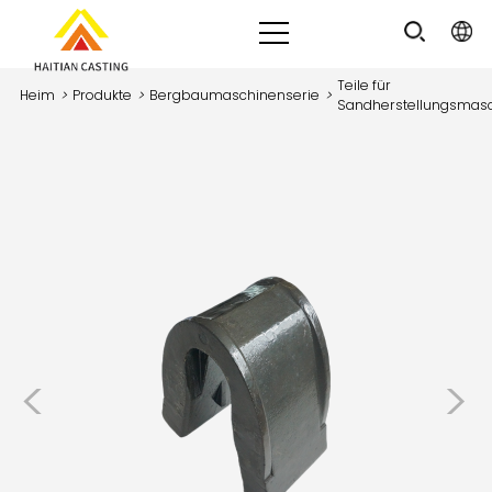
Teile für
Heim
>
Produkte
>
Bergbaumaschinenserie
>
Sandherstellungsmas
<
>