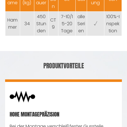
ame
(kg)
auer
ung
n
450
7-10/1
alle
100%-I
Ham
CT
34
Stun
5-20
Seri
√
nspek
mer
9
den
Tage
en
tion
PRODUKTVORTEILE
HOHE MONTAGEPRÄZISION
Bei der Montage verschleißfester Gussteile