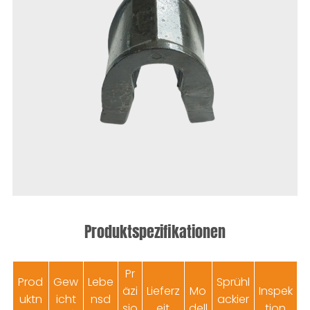
Produktspezifikationen
Pr
Prod
Gew
Lebe
Sprühl
äzi
Lieferz
Mo
Inspek
uktn
icht
nsd
ackier
sio
eit
dell
tion