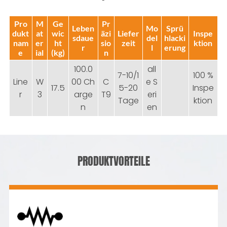
Pro
M
Ge
Pr
Leben
Mo
Sprü
dukt
at
wic
äzi
Liefer
Inspe
sdaue
del
hlacki
nam
er
ht
sio
zeit
ktion
r
l
erung
e
ial
(kg)
n
100.0
all
7-10/1
100 %
Line
W
00 Ch
C
e S
17.5
5-20
Inspe
r
3
arge
T9
eri
Tage
ktion
n
en
PRODUKTVORTEILE