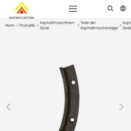
Asphaltmaschinen-
Teile der
Asph
Heim
>
Produkte
>
>
>
Serie
Asphaltmischanlage
Seit
<
>