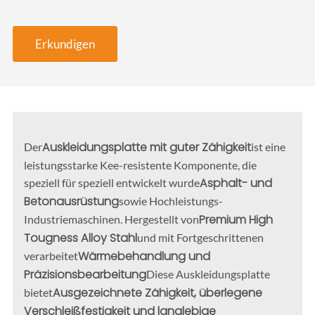
Erkundigen
Auskleidungsplatte mit guter Zähigkeit
Der
ist eine
leistungsstarke Kee-resistente Komponente, die
Asphalt- und
speziell für speziell entwickelt wurde
Betonausrüstung
sowie Hochleistungs-
Premium High
Industriemaschinen. Hergestellt von
Tougness Alloy Stahl
und mit Fortgeschrittenen
Wärmebehandlung und
verarbeitet
Präzisionsbearbeitung
Diese Auskleidungsplatte
Ausgezeichnete Zähigkeit, überlegene
bietet
Verschleißfestigkeit und langlebige