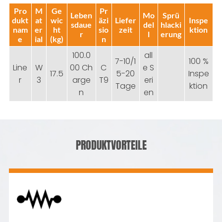
Pro
M
Ge
Pr
Leben
Mo
Sprü
dukt
at
wic
äzi
Liefer
Inspe
sdaue
del
hlacki
nam
er
ht
sio
zeit
ktion
r
l
erung
e
ial
(kg)
n
100.0
all
7-10/1
100 %
Line
W
00 Ch
C
e S
17.5
5-20
Inspe
r
3
arge
T9
eri
Tage
ktion
n
en
PRODUKTVORTEILE