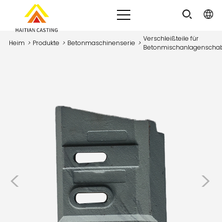
Verschleißteile für
Heim
>
Produkte
>
Betonmaschinenserie
>
Betonmischanlagenscha
<
>