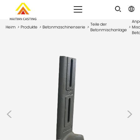
Anp
Teile der
Heim
>
Produkte
>
Betonmaschinenserie
>
>
Mis
Betonmischanlage
Bet
<
>