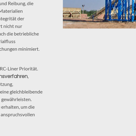
und Reibung, die
Materialien
tegrität der
t nicht nur
ch die betriebliche
ialfluss
chungen minimiert.
RC-Liner Priorität.
onsverfahren
,
tzung,
ine gleichbleibende
 gewährleisten.
 erhalten, um die
n anspruchsvollen