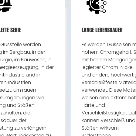
ETTE SERIE
LANGE LEBENSDAUER
 Gussteile werden
Es werden Gusseisen m
g im Bergbau, in der
hohem Chromgehalt, S
lurgie, im Bauwesen, in
mit hohem Mangangeh
nergieerzeugung, in der
legierter Chrom-Nickel-
tindustrie und in
und andere hochwerti
en Industrien
verschleißfeste Materia
setzt, um rauen
verwendet. Diese Mater
itsumgebungen wie
weisen eine extrem ho
ng und Stößen
Härte und
zuhalten, die
Verschleißfestigkeit au
sdauer der
können Verschleiß und
stung zu verlängern
Stößen wirksam
ie Wartungskosten zu
widerstehen.