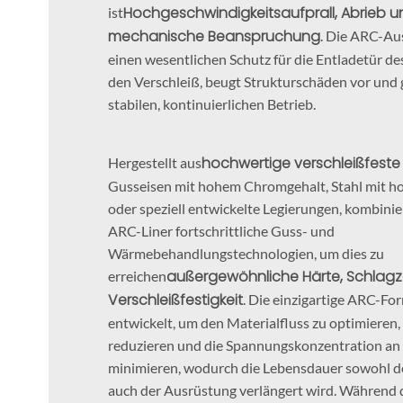
Hochgeschwindigkeitsaufprall, Abrieb u
ist
mechanische Beanspruchung
. Die ARC-Au
einen wesentlichen Schutz für die Entladetür des
den Verschleiß, beugt Strukturschäden vor und 
stabilen, kontinuierlichen Betrieb.
hochwertige verschleißfeste 
Hergestellt aus
Gusseisen mit hohem Chromgehalt, Stahl mit 
oder speziell entwickelte Legierungen, kombinie
ARC-Liner fortschrittliche Guss- und
Wärmebehandlungstechnologien, um dies zu
außergewöhnliche Härte, Schlagz
erreichen
Verschleißfestigkeit
. Die einzigartige ARC-Fo
entwickelt, um den Materialfluss zu optimieren
reduzieren und die Spannungskonzentration an 
minimieren, wodurch die Lebensdauer sowohl de
auch der Ausrüstung verlängert wird. Während 