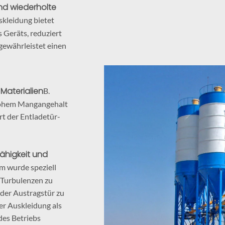
nd wiederholte
skleidung bietet
 Geräts, reduziert
gewährleistet einen
Materialien
B.
hohem Mangangehalt
rt der Entladetür-
ähigkeit und
rm wurde speziell
, Turbulenzen zu
der Austragstür zu
r Auskleidung als
des Betriebs