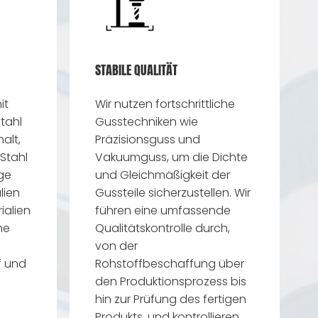
STABILE QUALITÄT
it
Wir nutzen fortschrittliche
tahl
Gusstechniken wie
alt,
Präzisionsguss und
Stahl
Vakuumguss, um die Dichte
ge
und Gleichmäßigkeit der
lien
Gussteile sicherzustellen. Wir
ialien
führen eine umfassende
he
Qualitätskontrolle durch,
von der
f und
Rohstoffbeschaffung über
den Produktionsprozess bis
hin zur Prüfung des fertigen
Produkts, und kontrollieren