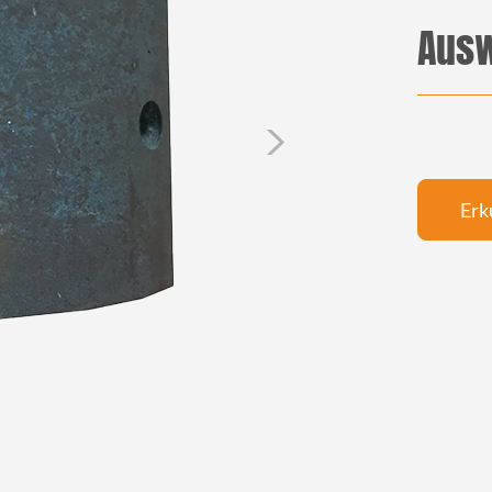
Ausw
>
Erk