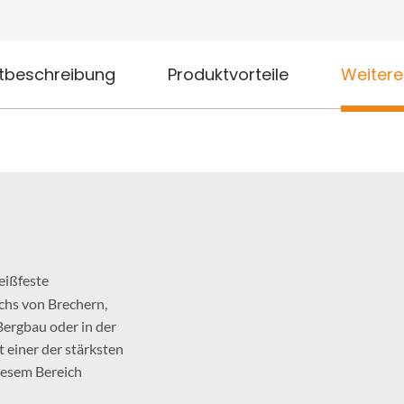
tbeschreibung
Produktvorteile
Weitere
leißfeste
chs von Brechern,
ergbau oder in der
t einer der stärksten
diesem Bereich