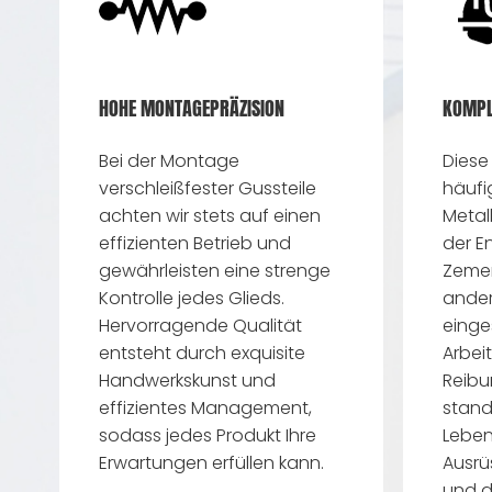
HOHE MONTAGEPRÄZISION
KOMPL
Bei der Montage
Diese
verschleißfester Gussteile
häufi
achten wir stets auf einen
Metal
effizienten Betrieb und
der E
gewährleisten eine strenge
Zemen
Kontrolle jedes Glieds.
ander
Hervorragende Qualität
einge
entsteht durch exquisite
Arbe
Handwerkskunst und
Reibu
effizientes Management,
stand
sodass jedes Produkt Ihre
Leben
Erwartungen erfüllen kann.
Ausrü
und d