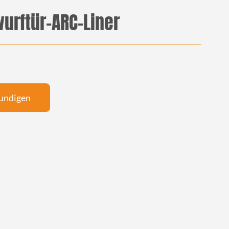
urftür-ARC-Liner
undigen